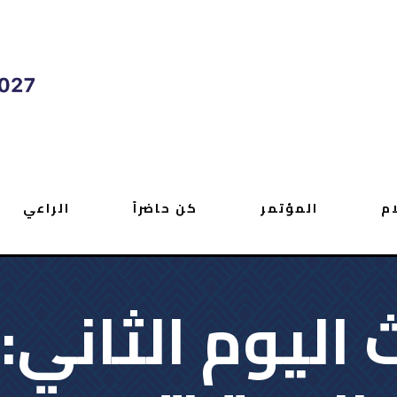
ام
المؤتمر
كن حاضراً
الراعي
ث اليوم الثاني: