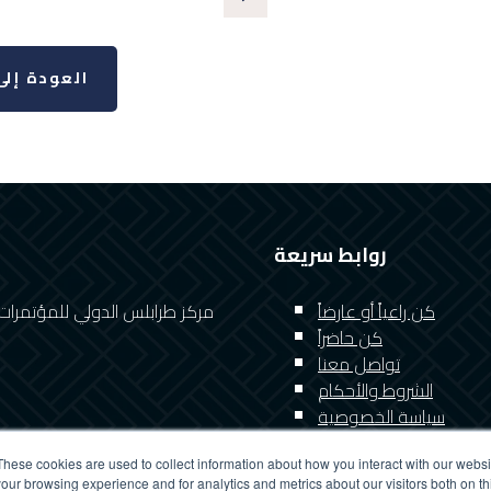
العودة إلى
روابط سريعة
ا
كن راعياً أو عارضاً
مركز طرابلس الدولي للمؤتمرات
كن حاضراً
تواصل معنا
الشروط والأحكام
سياسة الخصوصية
These cookies are used to collect information about how you interact with our webs
our browsing experience and for analytics and metrics about our visitors both on th