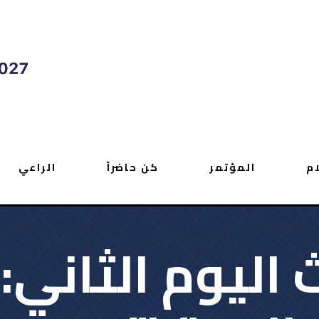
ام
المؤتمر
كن حاضراً
الراعي
ث اليوم الثاني: