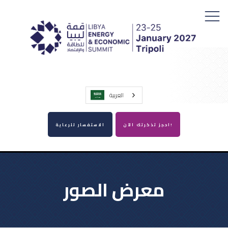
العربية‏
احجز تذكرتك الآن!
الاستفسار للرعاية
معرض الصور