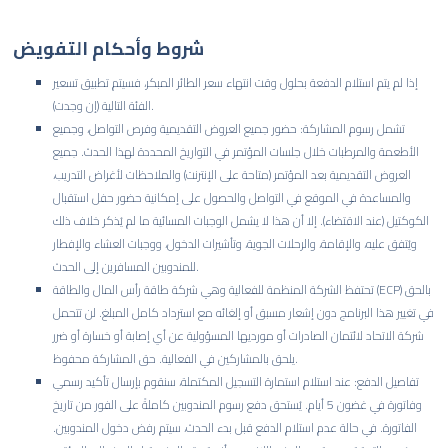
شروط وأحكام التفويض
إذا لم يتم استلام الدفعة بحلول وقت انتهاء سعر الطائر المبكر، فسيتم تطبيق تسعير
الفئة التالية (إن وجدت).
تشمل رسوم المشاركة: حضور جميع العروض التقديمية وفرص التواصل، وجميع
الأطعمة والمرطبات خلال جلسات المؤتمر في التواريخ المحددة لهذا الحدث. جميع
العروض التقديمية بعد المؤتمر (متاحة على الإنترنت) والملاحظات لأغراض التدريب،
والمساعدة في الموقع في التواصل والحصول على إمكانية حضور حفل استقبال
الكوكتيل (عند الاقتضاء). إلا أن هذا لا يشمل الوجبات المسائية ما لم يُذكر خلاف ذلك
ويُتفق عليه، والإقامة، والرحلات الجوية، وتأشيرات الدخول، ووجبات العشاء والإفطار
للمندوبين المسافرين إلى الحدث.
تحتفظ الشركة المنظمة للفعالية وهي شركة طاقة رأس المال والطاقة (ECP) بالحق
في تغيير هذا البرنامج دون إشعار مسبق أو إلغائه مع استرداد كامل المبلغ. لن تتحمل
شركة الاتحاد لائتمان الصادرات أو مورديها المسؤولية عن أي إصابة أو خسارة أو ضرر
يلحق بالمشاركين في الفعالية. حق المشاركة محفوظ.
تفاصيل الدفع: عند استلام استمارة التسجيل المكتملة، سنقوم بإرسال تأكيد رسمي
وفاتورة في غضون 5 أيام. يُستحق دفع رسوم المندوبين كاملةً على الفور من تاريخ
الفاتورة. في حالة عدم استلام الدفع قبل بدء الحدث، سيتم رفض دخول المندوبين.