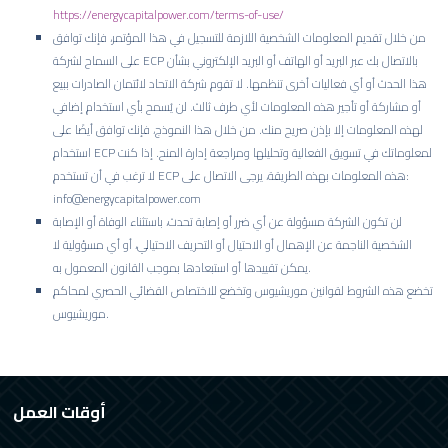
https://energycapitalpower.com/terms-of-use/
من خلال تقديم المعلومات الشخصية اللازمة للتسجيل في هذا المؤتمر، فإنك توافق
على السماح لشركة ECP بالاتصال بك عبر البريد أو الهاتف أو البريد الإلكتروني بشأن
هذا الحدث أو أي فعاليات أخرى تنظمها. لا تقوم شركة الاتحاد لائتمان الصادرات ببيع
أو مشاركة أو تأجير هذه المعلومات لأي طرف ثالث. لن يُسمح بأي استخدام إضافي
لهذه المعلومات إلا بإذن صريح منك. من خلال هذا النموذج، فإنك توافق أيضًا على
استخدام ECP لمعلوماتك في تسويق الفعالية وتحليلها ومراجعة إدارة المنح. إذا كنت
لا ترغب في أن تستخدم ECP هذه المعلومات بهذه الطريقة، يرجى الاتصال على:
info@energycapitalpower.com
لن تكون الشركة مسؤولة عن أي ضرر أو إصابة تحدث، باستثناء الوفاة أو الإصابة
الشخصية الناجمة عن الإهمال أو الاحتيال أو التحريف الاحتيالي، أو أي مسؤولية لا
يمكن تقييدها أو استبعادها بموجب القانون المعمول به.
تخضع هذه الشروط لقوانين موريشيوس وتخضع للاختصاص القضائي الحصري لمحاكم
موريشيوس.
أوقات العمل