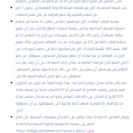
يُرجى التحقق من قسم الدفع اللازم من أنه قد تم الدفع قبل السفر إلى المؤتمر.
يجب تسوية المدفوعات التي تتم بالعملة المحلية (الكوانزا الأنغولية) في غضون 7 أيام
من استلام الفاتورة وإلا سيتم إلغاؤها من قِبل قسم الحسابات.
سياسة الإلغاء: الإلغاءات التي يتم تلقيها خطياً في غضون 24 ساعة من استلام
استمارة التسجيل المكتملة ستكون مؤهلة لاسترداد المبلغ بالكامل دون أي رسوم
جزائية، شريطة أن يكون ذلك قبل أكثر من شهر واحد من تاريخ بدء المؤتمر. إذا تم
استلام الإلغاء كتابيًا قبل أكثر من شهر واحد من بدء الفعالية، فسيكون هناك رسوم
إلغاء بنسبة 50%. بالنسبة للإلغاءات التي يتم استلامها خطياً في غضون شهر واحد من
تاريخ بدء الفعالية، لن يتم استرداد أي مبلغ، وسيكون المسجلون مسؤولين عن دفع
كامل المبلغ الذي تم إصدار الفاتورة به. يمكن إجراء الاستبدالات في أي وقت قبل بدء
المؤتمر ولن يتم تطبيق أي رسوم على ذلك. في حالة عدم الحضور، سيكون المسجلون
مسؤولين عن دفع كامل المبلغ المفوتر بالكامل.
ملاحظات هامة: يشكل نموذج الحجز هذا عقداً ملزماً قانوناً. قد يكون من الضروري
لأسباب خارجة عن سيطرة شركة ECP تغيير محتوى وتوقيت البرنامج أو المتحدثين أو
التاريخ أو المكان. في حالة إلغاء البرنامج، وهو أمر غير محتمل، ستصدر شركة ECP
مذكرة ائتمان أو تقوم برد المبلغ كاملاً ولكنها تخلي مسؤوليتها عن أي مسؤولية
أخرى.
بإرسال التفاصيل الخاصة بك، فإنك توافق على استخدام معلوماتك الشخصية على النحو
المبين في سياسات الخصوصية وشروط الاستخدام الخاصة بنا.
وعلى
https://energycapitalpower.com/privacy-policy/